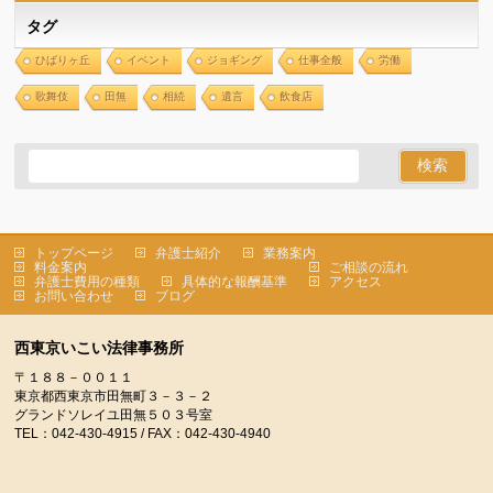
タグ
ひばりヶ丘
イベント
ジョギング
仕事全般
労働
歌舞伎
田無
相続
遺言
飲食店
トップページ
弁護士紹介
業務案内
料金案内
ご相談の流れ
弁護士費用の種類
具体的な報酬基準
アクセス
お問い合わせ
ブログ
西東京いこい法律事務所
〒１８８－００１１
東京都西東京市田無町３－３－２
グランドソレイユ田無５０３号室
TEL：042-430-4915 / FAX：042-430-4940