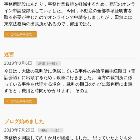
事務所開設にあたり，事務作業負担を軽減するため，登記のオンラ
イン申請登録をしていました。 今回，不動産の全部事項証明書を
取る必要が生じたのでオンラインで申請をしましたが， 田無には
東京法務局の出張所があるので，郵送ではな …
この記事を読む
迷宮
2019年8月6日
法律（一般）
今日は，大阪の裁判所に係属している事件の弁論準備手続期日（電
話会議）に出頭するため，銀座に行きました。 遠方の裁判所に係
っている事件を代理する場合， 裁判の期日のたびに裁判所に出頭
すると，費用と時間がかかります。 そのよ …
この記事を読む
ブログ始めました
2019年7月29日
法律（一般）
事務所を開設して約１か月が経過しました。 思っていたよりも外